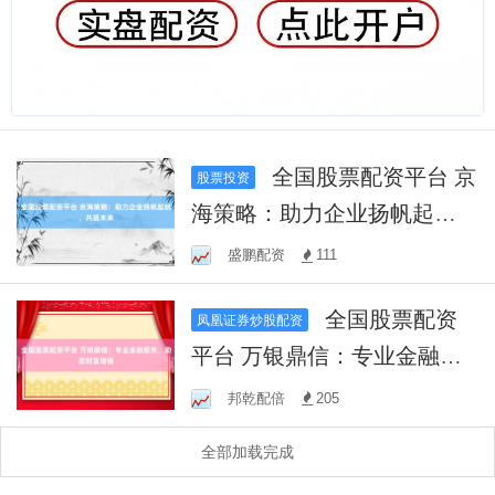
全国股票配资平台 京
股票投资
海策略：助力企业扬帆起
航，共赢未来
盛鹏配资
111
全国股票配资
凤凰证券炒股配资
平台 万银鼎信：专业金融服
务，助您财富增值
邦乾配倍
205
全部加载完成