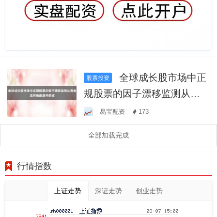
全球成长股市场中正
股票投资
规股票的因子漂移监测从资
金流向角度展开的结
易宝配资
173
全部加载完成
行情指数
上证走势
深证走势
创业走势