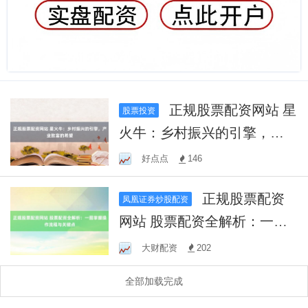
正规股票配资网站 星
股票投资
火牛：乡村振兴的引擎，产
业致富的希望
好点点
146
正规股票配资
凤凰证券炒股配资
网站 股票配资全解析：一图
掌握操作流程与关键点
大财配资
202
全部加载完成