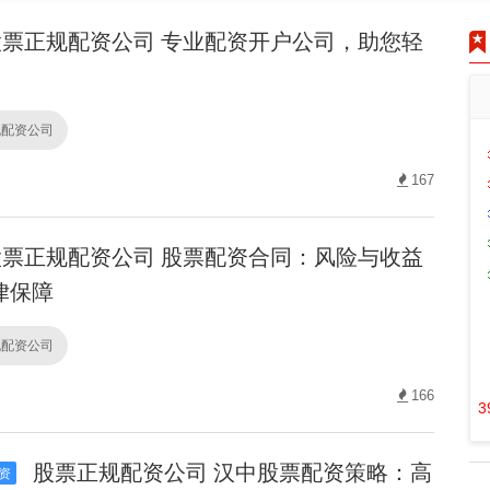
票正规配资公司 专业配资开户公司，助您轻
规配资公司
167
票正规配资公司 股票配资合同：风险与收益
律保障
规配资公司
166
3
股票正规配资公司 汉中股票配资策略：高
资