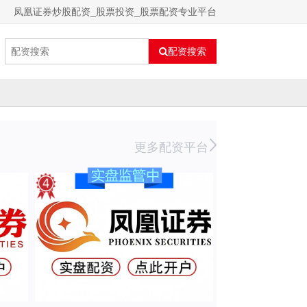
凤凰证券炒股配资_股票投资_股票配资专业平台
配资搜索
更多配资平台