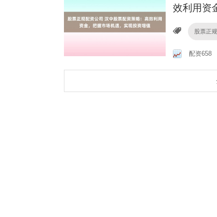
效利用资
股票正
配资658