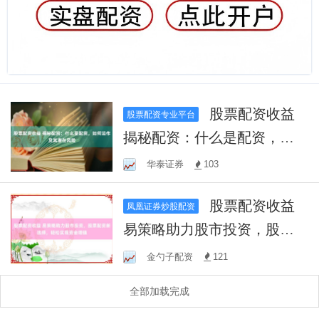
股票配资收益
股票配资专业平台
揭秘配资：什么是配资，如
何运作及其潜在风险
华泰证券
103
股票配资收益
凤凰证券炒股配资
易策略助力股市投资，股票
配资新选择，轻松实现资金
金勺子配资
121
增值
全部加载完成