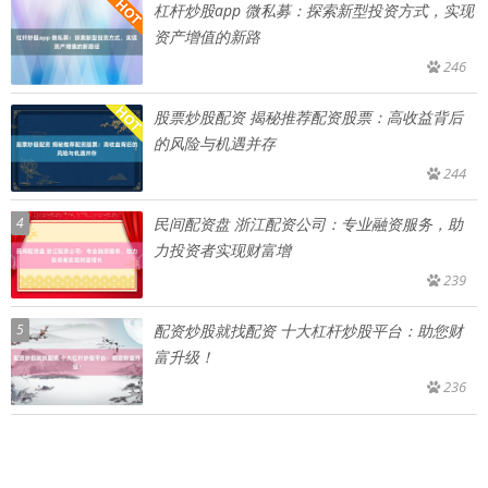
杠杆炒股app 微私募：探索新型投资方式，实现
资产增值的新路
246
股票炒股配资 揭秘推荐配资股票：高收益背后
的风险与机遇并存
244
4
民间配资盘 浙江配资公司：专业融资服务，助
力投资者实现财富增
239
5
配资炒股就找配资 十大杠杆炒股平台：助您财
富升级！
236