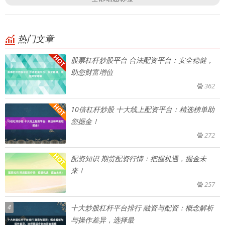
热门文章
股票杠杆炒股平台 合法配资平台：安全稳健，
助您财富增值
362
10倍杠杆炒股 十大线上配资平台：精选榜单助
您掘金！
272
配资知识 期货配资行情：把握机遇，掘金未
来！
257
4
十大炒股杠杆平台排行 融资与配资：概念解析
与操作差异，选择最