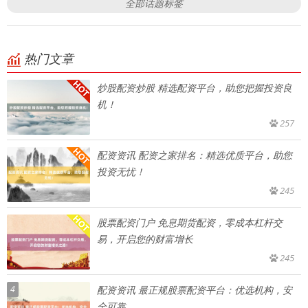
全部话题标签
热门文章
炒股配资炒股 精选配资平台，助您把握投资良
机！
257
配资资讯 配资之家排名：精选优质平台，助您
投资无忧！
245
股票配资门户 免息期货配资，零成本杠杆交
易，开启您的财富增长
245
4
配资资讯 最正规股票配资平台：优选机构，安
全可靠