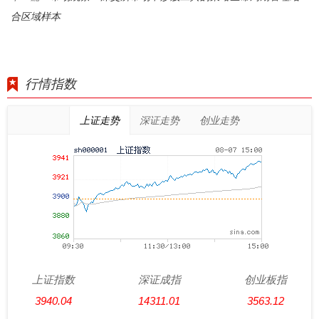
合区域样本
行情指数
上证走势
深证走势
创业走势
上证指数
深证成指
创业板指
3940.04
14311.01
3563.12