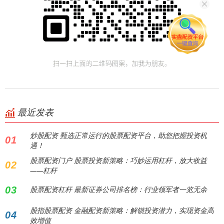
最近发表
炒股配资 甄选正常运行的股票配资平台，助您把握投资机
01
遇！
股票配资门户 股票投资新策略：巧妙运用杠杆，放大收益
02
——杠杆
03
股票配资杠杆 最新证券公司排名榜：行业领军者一览无余
股指股票配资 金融配资新策略：解锁投资潜力，实现资金高
04
效增值