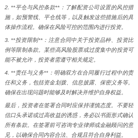
2. **平仓与风控条款**：了解配资公司设置的风控措
施，如预警线、平仓线等，以及触发这些措施后的具
体操作流程。确保在风险可控的范围内进行投资。
3. **投资限制**：注意合同中关于投资品种、投资比
例等限制条款。某些高风险股票或过度集中的投资可
能不被允许，投资者需遵守相关规定。
4. **责任与义务**：明确双方在合同履行过程中的责
任和义务，包括资金划拨、信息披露、保密义务等。
确保在出现问题时能够及时解决并维护自身权益。
最后，投资者在签署合同时应保持谨慎态度。不要轻
信口头承诺或过高收益的诱惑，务必以书面形式确认
所有条款。在签署前可咨询专业律师或金融顾问的意
见，以确保合同内容合法、合规且符合自身利益。