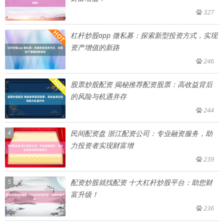
327
杠杆炒股app 微私募：探索新型投资方式，实现
资产增值的新路
246
股票炒股配资 揭秘推荐配资股票：高收益背后
的风险与机遇并存
244
4
民间配资盘 浙江配资公司：专业融资服务，助
力投资者实现财富增
239
5
配资炒股就找配资 十大杠杆炒股平台：助您财
富升级！
236